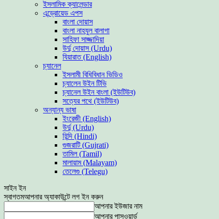
ইসলামিক ক্যালেন্ডার
এন্ড্রোয়েড এপস
বাংলা দোয়াস
বাংলা নাহযুল বালাগা
সাহিফা সাজ্জাদিয়া
উর্দু দোয়াস (Urdu)
যিয়ারাত (English)
চ্যানেল
ইসলামী বিধিবিধান ভিডিও
চ্যালেন উইন টিভি
চ্যানেল উইন বাংলা (ইউটিউব)
সত্যের পথে (ইউটিউব)
অন্যান্য ভাষা
ইংরেজী (English)
উর্দু (Urdu)
হিন্দি (Hindi)
গুজরাটি (Gujrati)
তামিল (Tamil)
মালায়াম (Malayam)
তেলেগু (Telegu)
সাইন ইন
স্বাগতম
আপনার অ্যাকাউন্টে লগ ইন করুন
আপনার ইউজার নাম
আপনার পাসওয়ার্ড