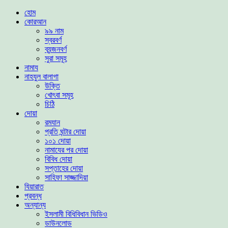
হোম
কোরআন
৯৯ নাম
স্বরবর্ণ
ব্যন্জনবর্ণ
সুরা সমূহ
নামায
নাহযুল বালাগা
উক্তি
খোৎবা সমূহ
চিঠি
দোয়া
রমযান
প্রতি ঘন্টার দোয়া
১০১ দোয়া
নামাযের পর দোয়া
বিবিধ দোয়া
সপ্তাহের দোয়া
সাহিফা সাজ্জাদিয়া
যিয়ারাত
প্রবন্ধ
অন্যান্য
ইসলামী বিধিবিধান ভিডিও
ডাউনলোড